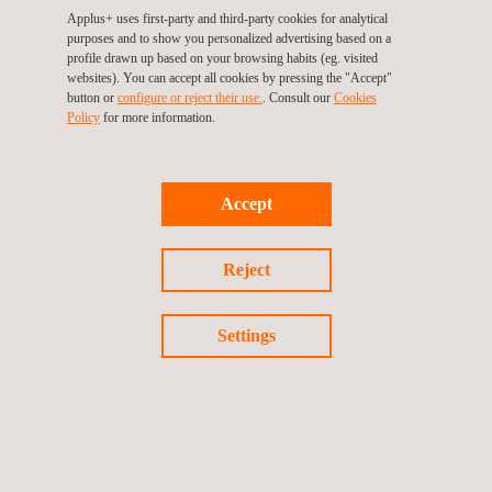
Applus+ uses first-party and third-party cookies for analytical
Esperamos verte en Detroit!
purposes and to show you personalized advertising based on a
profile drawn up based on your browsing habits (eg. visited
websites). You can accept all cookies by pressing the "Accept"
button or
configure or reject their use.
. Consult our
Cookies
Policy
for more information.
Return to news
Accept
Previous news
Next news
Reject
Settings
Follow us
©2026 Applus+