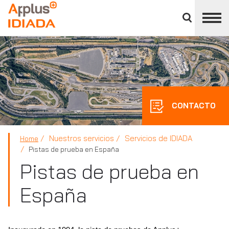
Cerrar
panel
APPLUS+
de
división
CONTACTO
Nuestros servicios
Servicios de IDIADA
Home
Pistas de prueba en España
Pistas de prueba en
España