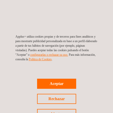
Applus+ utiliza cookies propias y de terceros para fines analíticos y
para mostrarte publicidad personalizada en base a un perfil elaborado
a partir de tus hábitos de navegación (por ejemplo, páginas
Diseño de instalaciones de prueba
visitadas). Puedes aceptar todas las cookies pulsando el botón
“Aceptar” o
configurarlas o rechazar su uso.
Para más información,
consulta la
Política de Cookies
.
Aceptar
Rechazar