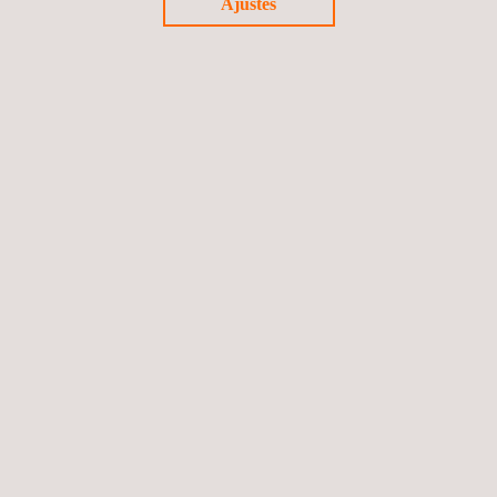
Ajustes
Virtual Proving Ground
Servicio de almacenamiento