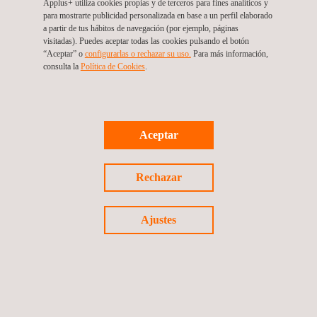
Vendrell, en la provincia de Tarragona. La zona, situada a
Applus+ utiliza cookies propias y de terceros para fines analíticos y
para mostrarte publicidad personalizada en base a un perfil elaborado
10 km de la costa mediterránea, está comunicada por una
a partir de tus hábitos de navegación (por ejemplo, páginas
excelente autopista con el resto de Europa y se encuentra
visitadas). Puedes aceptar todas las cookies pulsando el botón
“Aceptar” o
configurarlas o rechazar su uso.
Para más información,
a unos
45 minutos del aeropuerto internacional de
consulta la
Política de Cookies
.
Barcelona
. Además, un cruce de autopistas construido
especialmente para ello, permite el acceso directo al
complejo por la autopista A2 (Barcelona - Zaragoza, salida
Aceptar
12).
La zona que rodea la pista de pruebas ofrece una amplia
Rechazar
gama de tipos de carreteras públicas, incluidas carreteras
sinuosas, y zonas montañosas. Todas estas
Ajustes
infraestructuras
ofrecen posibilidades de pruebas
adicionales para los clientes que deseen complementar
los test en pista, con las pruebas en carretera.