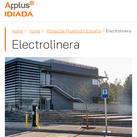
APPLUS+
Home
Home
Pistas De Prueba En España
Electrolinera
Electrolinera