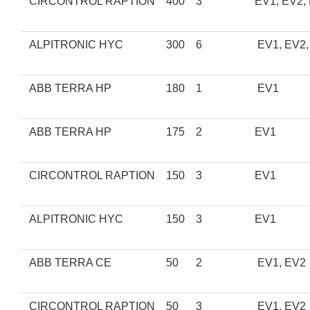
CIRCONTROL RAPTION
400
3
EV1, EV2,
ALPITRONIC HYC
300
6
EV1, EV2
ABB TERRA HP
180
1
EV1
ABB TERRA HP
175
2
EV1
CIRCONTROL RAPTION
150
3
EV1
ALPITRONIC HYC
150
3
EV1
ABB TERRA CE
50
2
EV1, EV2
CIRCONTROL RAPTION
50
3
EV1, EV2