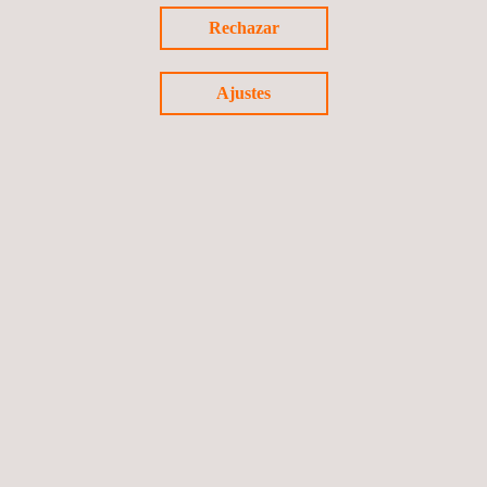
ensayo
Rechazar
Ajustes
Sistemas de combustible y emisiones de
evaporación