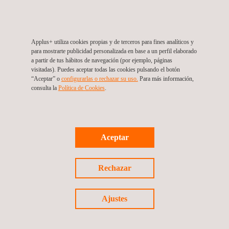
Descubre nuestras vacantes laborales
Applus+ utiliza cookies propias y de terceros para fines analíticos y
para mostrarte publicidad personalizada en base a un perfil elaborado
a partir de tus hábitos de navegación (por ejemplo, páginas
visitadas). Puedes aceptar todas las cookies pulsando el botón
TRABAJA CON NOSOTROS
“Aceptar” o
configurarlas o rechazar su uso.
Para más información,
consulta la
Política de Cookies
.
Portal de clientes
Aceptar
Rechazar
GESTIONA TUS PETICIONES
Ajustes
Portal de proveedores