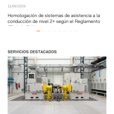
11/06/2026
22/0
Homologación de sistemas de asistencia a la
App
conducción de nivel 2+ según el Reglamento
de 
171 de la ONU
tie
SERVICIOS DESTACADOS
News'
Carousel