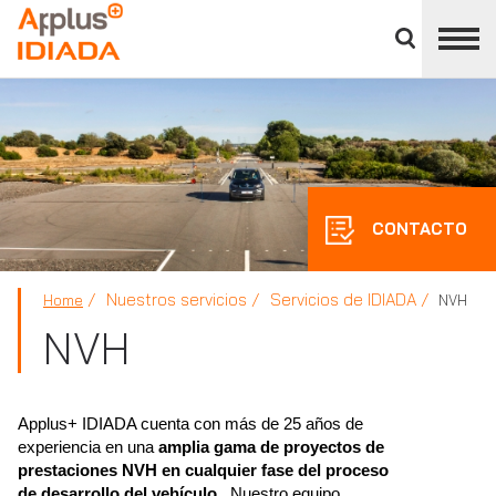
Cerrar
panel
APPLUS+
de
división
CONTACTO
Nuestros servicios
Servicios de IDIADA
Home
NVH
NVH
Applus+ IDIADA cuenta con más de 25 años de
experiencia en una
amplia gama de proyectos de
prestaciones NVH en cualquier fase del proceso
de desarrollo del vehículo
. Nuestro equipo