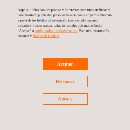
Servicios de ingeniería relacionados con ruido
exterior
Applus+ utiliza cookies propias y de terceros para fines analíticos y
para mostrarte publicidad personalizada en base a un perfil elaborado
a partir de tus hábitos de navegación (por ejemplo, páginas
visitadas). Puedes aceptar todas las cookies pulsando el botón
“Aceptar” o
configurarlas o rechazar su uso.
Para más información,
consulta la
Política de Cookies
.
Aceptar
PRESENCIA INTERNACIONAL
Rechazar
Ajustes
SÍGUENOS EN LINKEDIN