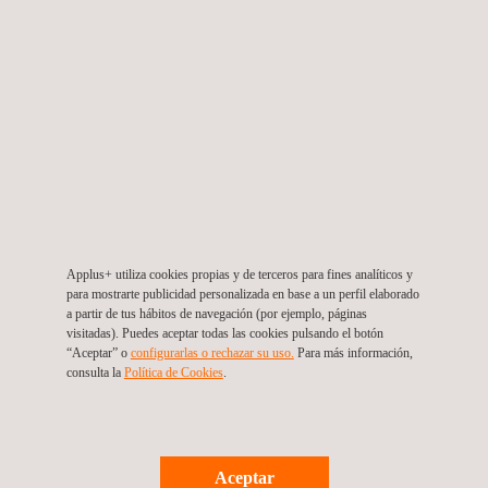
destaca: "Como formador y alumno es gratificante ver que este
tipo de formaciones no solo aportan conocimientos, sino que
generan confianza. Que los profesionales apliquen lo aprendido
y se sientan seguros al trabajar con tecnologías innovadoras
demuestra el impacto real que tiene este proyecto".
OBJETIVOS Y RESULTADOS
El proyecto ARTUS-VEC, enmarcado dentro del PERTE VEC,
tiene como objetivo principal impulsar la capacitación del
Applus+ utiliza cookies propias y de terceros para fines analíticos y
personal en competencias clave del sector, asegurando que las
para mostrarte publicidad personalizada en base a un perfil elaborado
empresas participantes estén preparadas para afrontar los
a partir de tus hábitos de navegación (por ejemplo, páginas
visitadas). Puedes aceptar todas las cookies pulsando el botón
retos tecnológicos actuales y futuros.
“Aceptar” o
configurarlas o rechazar su uso.
Para más información,
consulta la
Política de Cookies
.
La necesidad de esta formación especializada responde a
varios factores:
La constante evolución tecnológica del sector de la
Aceptar