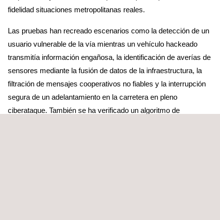
fidelidad situaciones metropolitanas reales.
Las pruebas han recreado escenarios como la detección de un
usuario vulnerable de la vía mientras un vehículo hackeado
transmitía información engañosa, la identificación de averías de
sensores mediante la fusión de datos de la infraestructura, la
filtración de mensajes cooperativos no fiables y la interrupción
segura de un adelantamiento en la carretera en pleno
ciberataque. También se ha verificado un algoritmo de
anonimización que protege en tiempo real datos sensibles
como las caras de los peatones y las matrículas de los
vehículos.
“En IDIADA hemos recreado maniobras próximas a la
circulación cotidiana con vehículos de pruebas y maniquíes,
vehículos reales y ataques dirigidos. Los resultados confirman
que las herramientas de Selfy mejoran la percepción y la