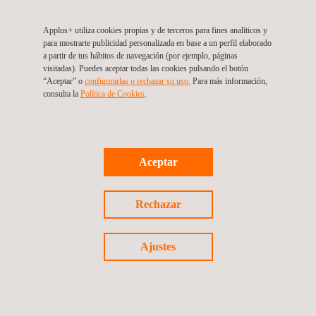
donde se pueda compartir experiencia a través de continentes.
Applus+ utiliza cookies propias y de terceros para fines analíticos y
Los desafíos que enfrenta la movilidad moderna requieren
para mostrarte publicidad personalizada en base a un perfil elaborado
sabiduría colectiva, y estoy comprometido a asegurar que el
a partir de tus hábitos de navegación (por ejemplo, páginas
visitadas). Puedes aceptar todas las cookies pulsando el botón
espíritu innovador presente en nuestras sociedades miembro
“Aceptar” o
configurarlas o rechazar su uso.
Para más información,
ayude a dar forma al futuro de la industria".
consulta la
Política de Cookies
.
El Comité Ejecutivo de FISITA 2025-2027, bajo el liderazgo del
Presidente
Chang Hwan Kim
, Vicepresidente Senior de
Hyundai Motor Company, une a distinguidos líderes de la
Aceptar
industria comprometidos con el avance de la innovación
tecnológica, el liderazgo de pensamiento y el intercambio de
Rechazar
conocimientos entre actores clave para abordar colectivamente
los desafíos de movilidad del mañana.
Ajustes