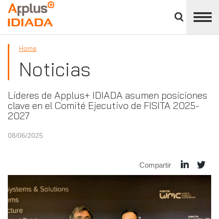
Cerrar
panel
APPLUS+
de
división
Home
Noticias
Líderes de Applus+ IDIADA asumen posiciones
clave en el Comité Ejecutivo de FISITA 2025-
2027
08/06/2025
Compartir