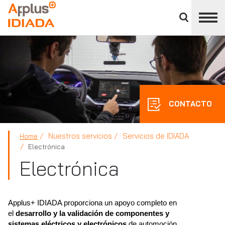
Cerrar
panel
APPLUS+
de
división
CONTACTO
Nuestros servicios
Servicios de IDIADA
Home
Electrónica
Electrónica
Applus+ IDIADA proporciona un apoyo completo en
el
desarrollo y la validación de componentes y
sistemas eléctricos y electrónicos
de automoción