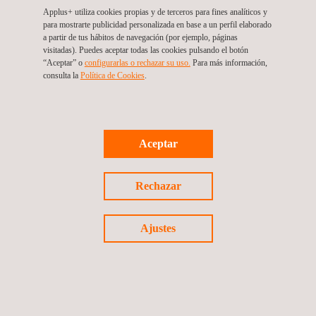
Vehicle-in-the-loop: integración de ensayo físico y
Applus+ utiliza cookies propias y de terceros para fines analíticos y
virtual
para mostrarte publicidad personalizada en base a un perfil elaborado
a partir de tus hábitos de navegación (por ejemplo, páginas
visitadas). Puedes aceptar todas las cookies pulsando el botón
“Aceptar” o
configurarlas o rechazar su uso.
Para más información,
consulta la
Política de Cookies
.
Aceptar
Rechazar
Vehículos conectados
Ajustes