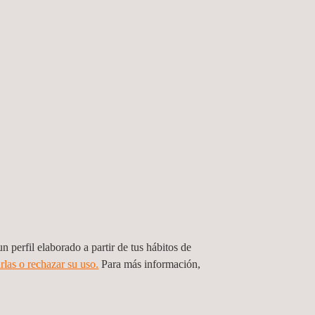
n, drenaje, ejecución del asfalto y
los contratistas deben de obtener durante el
 requeridas, y es apta para el fin previsto.
ara pisteas que requieran alguna actuación de
os tratamientos y ofrecer recomendaciones sobre
n perfil elaborado a partir de tus hábitos de
e sistema de agua necesario, la calidad del agua
rlas o rechazar su uso.
Para más información,