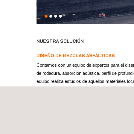
NUESTRA SOLUCIÓN
DISEÑO DE MEZCLAS ASFÁLTICAS
Contamos con un equipo de expertos para el diseño
de rodadura, absorción acústica, perfil de profun
equipo realiza estudios de aquellos materiales loc
sea técnicamente eficiente, sino también rentable.
METODOLOGÍA DE CONSTRUCCIÓN DETAL
Proporcionamos recomendaciones detalladas sobre
prueba para la automoción. Esto incluye orientaci
actividades de construcción que requieren unas pi