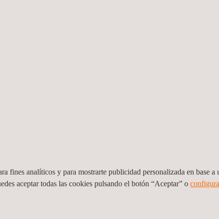
e cuestiones como la preparación del terreno, excavación, nivelació
to de la construcción de una instalación de pruebas.
os de aceptación para la construcción de instalaciones de ensayo que 
que la instalación construida cumple con las especificaciones y normas
tratamientos superficiales adecuados para las pistas de pruebas o p
os o sellantes. IDIADA también puede ayudar en la aplicación de est
ADAS
ra fines analíticos y para mostrarte publicidad personalizada en base a u
os de agua para las pistas de pruebas en mojado, incluido el tipo d
uedes aceptar todas las cookies pulsando el botón “Aceptar” o
configura