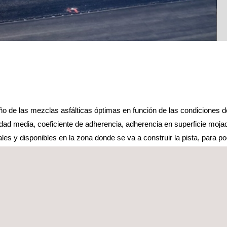
 de las mezclas asfálticas óptimas en función de las condiciones de 
didad media, coeficiente de adherencia, adherencia en superficie moja
ales y disponibles en la zona donde se va a construir la pista, para p
LADA Y RECOMENDACIONES
 la metodología de construcción, basadas en nuestra amplia experie
ón sobre la selección de materiales, equipos y técnicas de construc
stas de prueba al más alto nivel.