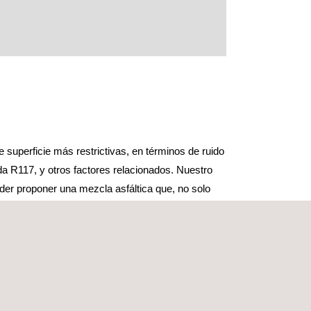
superficie más restrictivas, en términos de ruido
da R117, y otros factores relacionados. Nuestro
oder proponer una mezcla asfáltica que, no solo
ncia en el diseño y construcción de pistas de
ción, así como la secuenciación adecuada de las