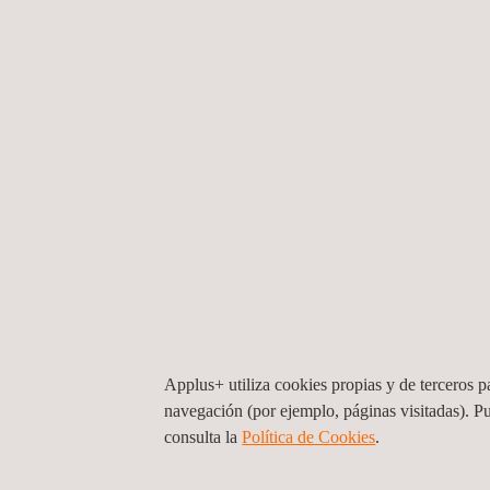
Adicionalmente proporcionamos asesoramiento sobr
procedimientos, que son fundamentales para el éxi
CRITERIOS DE ACEPTACIÓN
Ayudamos a nuestros clientes a definir los criteri
proceso constructivo. Esto garantizará al cliente 
TRATAMIENTOS SUPERFICIALES
Proporcionamos orientación sobre la selección de 
rejuvenecimiento, incluidos revestimientos, pulid
su mantenimiento.
REQUISITOS DE AGUA PARA PISTAS MOJ
Applus+ utiliza cookies propias y de terceros pa
Proporcionamos recomendaciones sobre los requisit
navegación (por ejemplo, páginas visitadas). P
y el tratamiento necesario.
consulta la
Política de Cookies
.
SUPERVISION IN SITU