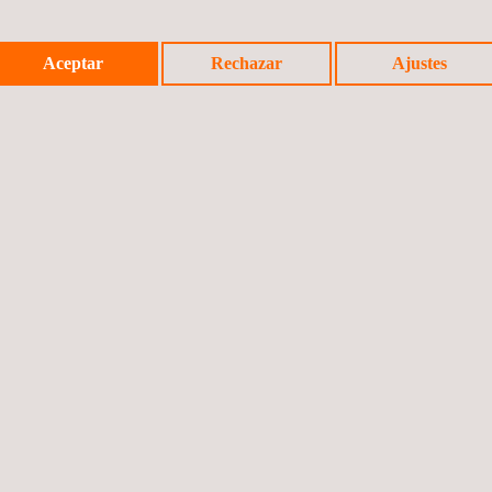
ontratista mediante visitas in situ o asistencia periódica en línea pa
de pruebas o laboratorios de automoción.
Aceptar
Rechazar
Ajustes
uesta en servicio de la instalación, incluidos los ensayos, la inspecc
tes posible.
tos y experiencia en la prestación de servicios de consultoría dur
, podemos ayudar a nuestros clientes a garantizar que sus instalaci