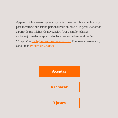
Además, creamos
vídeos y modelos 3D
que resultan
útiles para mostrar el diseño y las capacidades de las
instalaciones a potenciales clientes. Estos modelos 3D
Applus+ utiliza cookies propias y de terceros para fines analíticos y
para mostrarte publicidad personalizada en base a un perfil elaborado
pueden proporcionar una visión realista, ayudando a
a partir de tus hábitos de navegación (por ejemplo, páginas
comprender mejor las capacidades de esta tipología de
visitadas). Puedes aceptar todas las cookies pulsando el botón
“Aceptar” o
configurarlas o rechazar su uso.
Para más información,
instalaciones.
consulta la
Política de Cookies
.
En general, las capacidades de Applus+ IDIADA para
diseñar y validar instalaciones para proyectos de ensayo
virtual son un activo valioso para la industria del automóvil.
Aceptar
Nuestra capacidad para generar modelos precisos y
eficientes permite efectuar ensayos más rápidos y
Rechazar
eficaces, que optimizan los
costes de desarrollo
al mismo
tiempo que se ensaya en unas condiciones de conducción
Ajustes
más seguras.
Vídeo Simulador