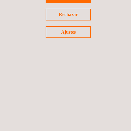
Pista de frenada
4
Rechazar
Frenado en línea recta en seco - 4B
4b
NVH y confort
5
Ajustes
Pista multiuso
6
Pista Off Road
7
Pista de Dry Handling
8
Pista de Wet Handling
9
Pista de wet circle
10
Plataforma de ADAS
11
Pista de bordillos
12
Pista de fatiga
13
Carretera general
14