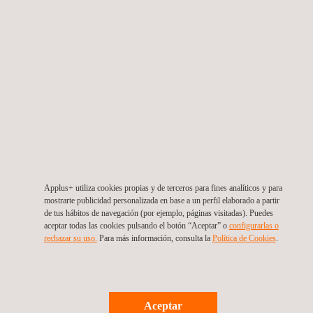
Ángulo máximo de
117,7% (49,65º)
inclinación
El radio de las curvas
275 m
Gradiente longitudinal (recta
+ 0,75%
este)
Gradiente longitudinal (recta
- 0,75%
oeste)
Gradiente transversal
1%
(rectas)
Applus+ utiliza cookies propias y de terceros para fines analíticos y para
mostrarte publicidad personalizada en base a un perfil elaborado a partir
de tus hábitos de navegación (por ejemplo, páginas visitadas). Puedes
aceptar todas las cookies pulsando el botón “Aceptar” o
configurarlas o
rechazar su uso.
Para más información, consulta la
Política de Cookies
.
Pista de alta velocidad
1
Pista de ruido
2
Aceptar
Plataforma dinámica
3