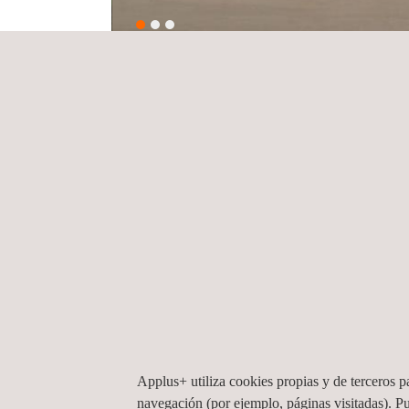
NUESTRA SOLUCIÓN
Applus+ IDIADA cuenta con una larga experiencia
Los técnicos de homologación de Applus+ IDIADA s
O también, el prototipo puede enviarse a nuestra
Applus+ IDIADA, como consultor técnico de la admi
normativa.
Applus+ IDIADA está designada por diferentes au
Applus+ utiliza cookies propias y de terceros pa
Detalles de los servicios:
navegación (por ejemplo, páginas visitadas). P