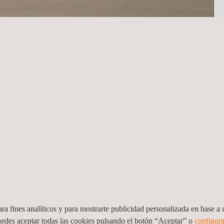
 en la homologación de diferentes aspectos técnicos en vehículos N
e pueden desplazar hasta las instalaciones del fabricante para real
 sede central para que procedamos con el ensayo.
nistración pública de España, participa en los grupos de trabajo de 
toridades de homologación en Europa.
ra fines analíticos y para mostrarte publicidad personalizada en base a u
uedes aceptar todas las cookies pulsando el botón “Aceptar” o
configura