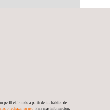
2/N3 con fabricantes europeos y no europeos.
izar o ser testigos de ensayos de homologación.
Ginebra/Bruselas para el desarrollo de la
n perfil elaborado a partir de tus hábitos de
rlas o rechazar su uso.
Para más información,