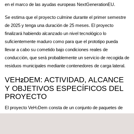
en el marco de las ayudas europeas NextGenerationEU.
Se estima que el proyecto culmine durante el primer semestre
de 2025 y tenga una duración de 25 meses. El proyecto
finalizará habiendo alcanzado un nivel tecnológico lo
suficientemente maduro como para que el prototipo pueda
llevar a cabo su cometido bajo condiciones reales de
conducción, que será probablemente un servicio de recogida de
residuos municipales mediante contenedores de carga lateral.
VEH
DEM: ACTIVIDAD, ALCANCE
2
Y OBJETIVOS ESPECÍFICOS DEL
PROYECTO
El proyecto VeH
Dem consta de un conjunto de paquetes de
2
trabajo bien definidos, que van desde la definición de
requerimientos del vehículo FCEV y de la pila de combustible,
pasando por tareas de diseño e integración, prototipaje, la