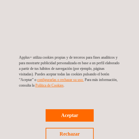
VeH
Dem avanzaremos de forma sólida en el uso del
2
hidrógeno para contar con vehículos cada vez más
sostenibles”.
Jordi Izquierdo, Head of Hybrid and Fuel Cell Powertrain en
Applus+ IDIADA, comenta que "este proyecto es un paso
importante en el desarrollo de vehículos de hidrógeno para una
Applus+ utiliza cookies propias y de terceros para fines analíticos y
implantación real en la flota de vehículos de servicio de
para mostrarte publicidad personalizada en base a un perfil elaborado
recogida de residuos municipales. Lo que ahora puede parecer
a partir de tus hábitos de navegación (por ejemplo, páginas
visitadas). Puedes aceptar todas las cookies pulsando el botón
un proyecto puramente experimental es un avance en la
“Aceptar” o
configurarlas o rechazar su uso.
Para más información,
implementación del hidrógeno verde como combustible,
consulta la
Política de Cookies
.
ayudando así a la reducción de gases de efecto invernadero y
las sustancias nocivas para la salud en los entornos urbanos”.
Esta propuesta conjunta de EVARM, PreZero y Applus+
Aceptar
IDIADA a través el proyecto VeH
Dem es una clara apuesta por
2
la innovación y la adopción de nuevas tecnologías para avanzar
Rechazar