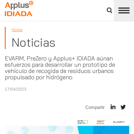
Cerrar
panel
APPLUS+
de
división
Home
Noticias
EVARM, PreZero y Applus+ IDIADA aúnan
esfuerzos para desarrollar un prototipo de
vehículo de recogida de residuos urbanos
propulsado por hidrógeno
17/04/2023
Compartir