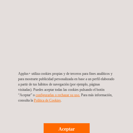
simulados 4G/5G usando el emulador de red inalámbrica 5G
CMX500 de R&S®.
A nivel de sistema y componente, IDIADA realiza validaciones
funcionales y de rendimiento de sistemas embarcados (IVS) y
unidades técnicas independientes (STU). Esto incluye ensayos
de
desaceleración de alta severidad
, verificación de
compatibilidad GNSS
y funciones de
autodiagnóstico
,
comprobaciones de
privacidad y protección de datos
, y
Applus+ utiliza cookies propias y de terceros para fines analíticos y
ensayos de resistencia de la
alimentación de respaldo
para mostrarte publicidad personalizada en base a un perfil elaborado
conforme a la normativa.
a partir de tus hábitos de navegación (por ejemplo, páginas
visitadas). Puedes aceptar todas las cookies pulsando el botón
“Aceptar” o
configurarlas o rechazar su uso.
Para más información,
Como
laboratorio acreditado ISO 17025
, Applus+ IDIADA
consulta la
Política de Cookies
.
garantiza los más altos estándares de fiabilidad y trazabilidad
en todos los procesos de homologación y certificación. La
transición a NG eCall es esencial para mejorar la eficiencia de
Aceptar
la respuesta de emergencia y preparar los sistemas de