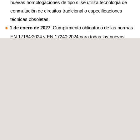
nuevas homologaciones de tipo si se utiliza tecnología de
conmutación de circuitos tradicional o especificaciones
técnicas obsoletas.
1 de enero de 2027
: Cumplimiento obligatorio de las normas
EN 17184:2024 y EN 17240:2024 para todas las nuevas
homologaciones de tipo.
1 de enero de 2028
: Los certificados de conformidad de
vehículos no conformes dejarán de ser válidos.
SERVICIOS DE ENSAYO Y
CERTIFICACIÓN
Applus+ IDIADA ofrece
servicios integrales de ensayo y
certificación de NG eCall
tanto a nivel de vehículo como a nivel
de sistema y componente. A nivel de vehículo, realizamos
ensayos de choque a escala real conforme a los
Reglamentos
UN R-94 y R-95
, así como validación de la funcionalidad de
audio y del Conjunto Mínimo de Datos (MSD) en entornos