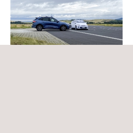
Fahrerassistenzsysteme und Automatisiertes
Fahren
In naher Zukunft werden teilautonom und vollautonom fahrende
Fahrzeuge unser Straßenbild erobern. Applus+ IDIADA begleitet
die Automobilindustrie auf dem anspruchsvollen Weg dorthin,
indem umfassende Dienstleistungen im Bereich der Entwicklung
und Erprobung von Fahrerassistenzsystemen und dem
automatisierten Fahren durch erfahrene Experten bereit gestellt
werden.