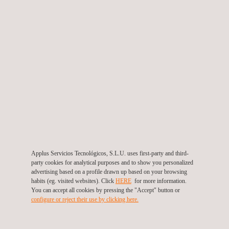
Gesamtfahrzeug Dauerlauf
Am Ende einer Entwicklung fehlt immer noch eins zur Perfektion,
eine umfassende Erprobung, die die Halt- und Zuverlässigkeit
des jeweiligen Produktes vollumfänglich auf die Probe stellt.
Applus Servicios Tecnológicos, S.L.U. uses first-party and third-
Applus+ IDIADA verfügt mit seiner langjährigen Projekterfahrung
party cookies for analytical purposes and to show you personalized
und den zahlreichen Erprobungsassets, wie bspw. unsere
advertising based on a profile drawn up based on your browsing
internationalen Testgelände, über ein umfangreiches
habits (eg. visited websites). Click
HERE
for more information.
You can accept all cookies by pressing the "Accept" button or
Erprobungsportfolio, welches unsere Kunden im Automobilsektor
configure or reject their use by clicking here.
aller Art in der Validierung vollumfänglich unterstützt.