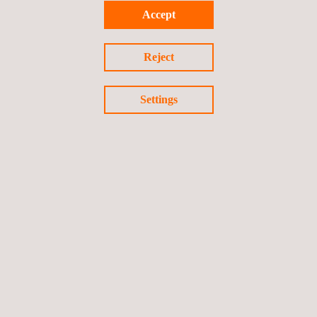
Accept
Reject
Settings
Erprobung Bremsendauerlauf
Applus+ IDIADA gehört mit seiner langjährigen Erfahrung und
den hiermit verbundenen Erprobungsmöglichkeiten zu den
umfangreichsten Testzentren in Europa. Das internationale
Erprobungsgeschäft auf öffentlichen Straßen und Prüfgeländen