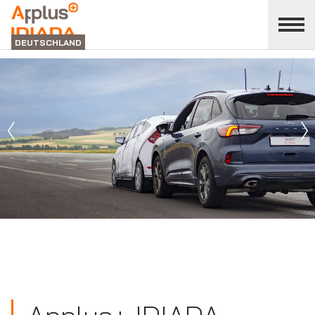
Bereich
"
schließen
Applus+
DEUTSCHLAND
Idiada