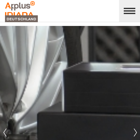
Bereich
"
schließen
Applus+
DEUTSCHLAND
Idiada