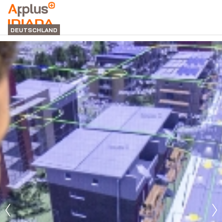
"
Applus+
DEUTSCHLAND
Idiada