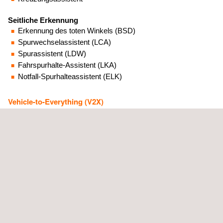
Seitliche Erkennung
Erkennung des toten Winkels (BSD)
Spurwechselassistent (LCA)
Spurassistent (LDW)
Fahrspurhalte-Assistent (LKA)
Notfall-Spurhalteassistent (ELK)
Vehicle-to-Everything (V2X)
Da V2X als Vernetzungsgrundlage für das autonome Fahren
dient und hierdurch das Fahrerlebnis vorhersehbar und
berechenbar gemacht werden kann, haben auch wir uns dazu
entschlossen, unsere Kunden, in dieser zukunftsträchtigen
Disziplin vollumfänglich zu unterstützen.
Aufgrund der eminenten Komplexität und der hohen
Entwicklungsgeschwindigkeit unterstützen wir unsere Kunden
bei der generellen Definition der Roadmap und der Entwicklung,
sowie der im Anschluss notwendigen Integration. Daher
arbeiten unsere erfahrenden Experten stets daran,