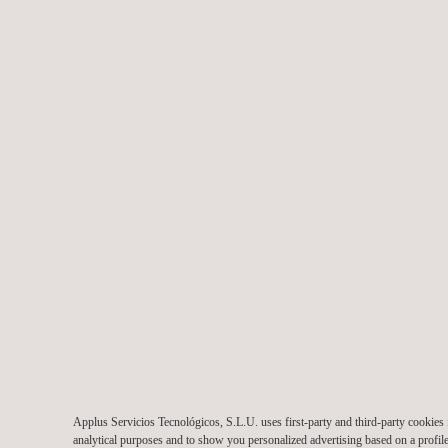
vollumfänglich unterstützen.
Für weitere F&E-Aktivitäten im Bereich der vernetzten
Fahrzeuge, kombinieren wir darüber hinaus unser technisches
Know-how mit unserer eigens entwickelten Hardware (iDAPT
Board) und gewährleisten so ein hohes Maß an Flexibilität und
Agilität.
Folgen Sie uns
Applus Servicios Tecnológicos, S.L.U. uses first-party and third-party cookies 
Cookies-Richtlinie
©2026 Applus+
analytical purposes and to show you personalized advertising based on a profi