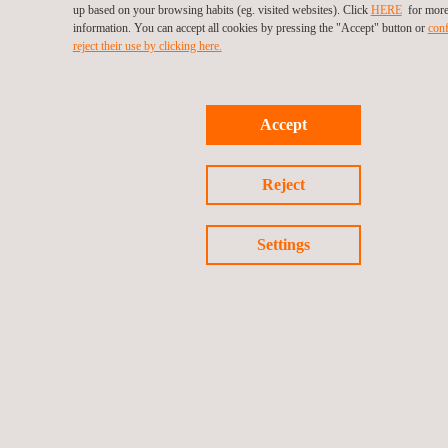
up based on your browsing habits (eg. visited websites). Click
HERE
for mor
Ethik und Compliance
Impressum
information. You can accept all cookies by pressing the "Accept" button or
conf
reject their use by clicking here.
Accept
Reject
Settings