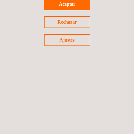
Normativas especiales/Transportes especiales (grandes
Aceptar
masas y dimensiones)
Auditorías periódicas COP de proceso y de producto /
Rechazar
ensayos de vehículos de producción
Verificación de importantes modificaciones de vehículos
Ajustes
según diferentes leyes nacionales
Síguenos
©2026 Applus+