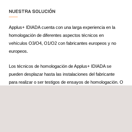
NUESTRA SOLUCIÓN
Applus+ IDIADA cuenta con una larga experiencia en la
homologación de diferentes aspectos técnicos en
vehículos O3/O4, O1/O2 con fabricantes europeos y no
europeos.
Los técnicos de homologación de Applus+ IDIADA se
pueden desplazar hasta las instalaciones del fabricante
para realizar o ser testigos de ensayos de homologación. O
también, el prototipo puede enviarse a nuestra sede central
para que procedamos con el ensayo.
Applus+ IDIADA, como consultor técnico de la
administración pública de España, participa en los grupos
de trabajo de Ginebra/Bruselas para el desarrollo de la