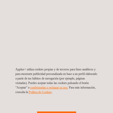
normativa.
Applus+ IDIADA está designada por diferentes autoridades
de homologación en Europa.
Detalles de los servicios:
Homologación de todo tipo de vehículos Reglamento
(EU) 2018/858 para vehículos completos/incompletos O
Homologación de todo tipo de vehículos Reglamento
(EU) 2018/858 para vehículos completos (bodybuilders)
Applus+ utiliza cookies propias y de terceros para fines analíticos y
Homologación de tipo nacional / NKS serie corta / SVA
para mostrarte publicidad personalizada en base a un perfil elaborado
a partir de tus hábitos de navegación (por ejemplo, páginas
en varios estados europeos
visitadas). Puedes aceptar todas las cookies pulsando el botón
Directivas CE/Normativas de homologación ECE para
“Aceptar” o
configurarlas o rechazar su uso.
Para más información,
consulta la
Política de Cookies
.
sistemas y componentes
Informes de ensayo válidos para homologación nacional
en España y otros estados de la UE