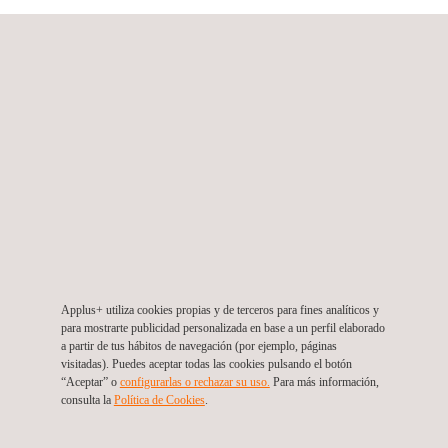
NUESTRA SOLUCIÓN
Equipo internacional de más de 135 expertos en
homologación
Amplia lista de designaciones como Servicio técnico
Oficinas internacionales de homologación
Extraordinarias instalaciones de ensayos en España
Acuerdos de cooperación con los principales actores en
el sector de la homologación de muchos países
diferentes
Applus+ utiliza cookies propias y de terceros para fines analíticos y
Eficientes equipos multiculturales y multilingües que
para mostrarte publicidad personalizada en base a un perfil elaborado
a partir de tus hábitos de navegación (por ejemplo, páginas
trabajan para satisfacer las necesidades globales de
visitadas). Puedes aceptar todas las cookies pulsando el botón
homologación de nuestros clientes
“Aceptar” o
configurarlas o rechazar su uso.
Para más información,
consulta la
Política de Cookies
.
El equipo de homologaciones de IDIADA está dispuesto a
entender las necesidades específicas de cada cliente