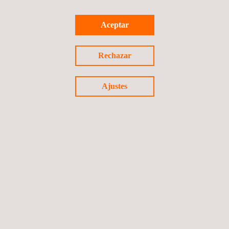
como base para ofrecer propuestas de certificación
personalizadas que satisfagan sus necesidades.
Aceptar
Rechazar
Ajustes
Síguenos
©2026 Applus+
Política de privacidad
Política de cookies