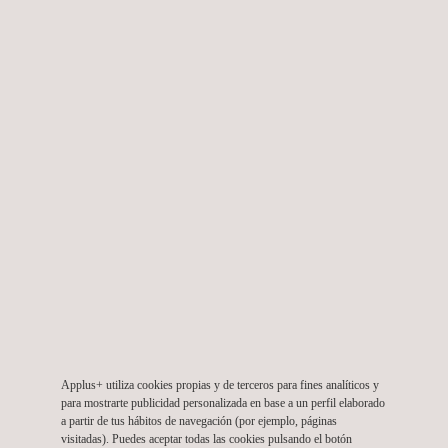
Ensayos mecánicos
Vibración, choque mecánico
Ensayos térmicos y mecánicos
Resistencia al fuego, propagación térmica, integridad
mecánica, pruebas de caída, pruebas de inmersión
Ensayos ambientales
Protocolos de validación ambiental
INFRAESTRUCTURA DEL SITIO DE PRUEBA
Banco de pruebas
coctelera
Trineo
Applus+ utiliza cookies propias y de terceros para fines analíticos y
para mostrarte publicidad personalizada en base a un perfil elaborado
Firehall
a partir de tus hábitos de navegación (por ejemplo, páginas
visitadas). Puedes aceptar todas las cookies pulsando el botón