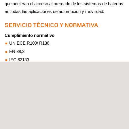
que aceleran el acceso al mercado de los sistemas de baterías
en todas las aplicaciones de automoción y movilidad.
SERVICIO TÉCNICO Y NORMATIVA
Cumplimiento normativo
UN ECE R100/ R136
EN 38,3
IEC 62133
GB31038
ENSAYOS DE SEGURIDAD Y
PROCEDIMIENTOS DE PRUEBA
Pruebas eléctricas
Cortocircuito, sobrecarga, sobredescarga, sobretemperatura,
sobrecorriente