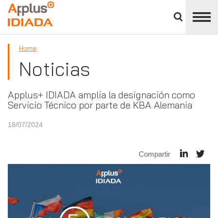
Cerrar
panel
APPLUS+
de
división
Home
Noticias
Applus+ IDIADA amplía la designación como
Servicio Técnico por parte de KBA Alemania
18/07/2024
Compartir