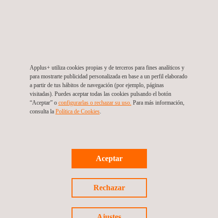
prueba avanzadas
Experiencia de especialistas en homologación: Acceso a
especialistas con amplia experiencia en homologación
ECE/UE. Applus+ IDIADA también participa activamente en
los procesos de elaboración de normas en Ginebra y
Applus+ utiliza cookies propias y de terceros para fines analíticos y
Bruselas
para mostrarte publicidad personalizada en base a un perfil elaborado
a partir de tus hábitos de navegación (por ejemplo, páginas
Bases de datos extensas: IRIS es la Herramienta de
visitadas). Puedes aceptar todas las cookies pulsando el botón
“Aceptar” o
configurarlas o rechazar su uso.
Para más información,
Información Reglamentaria Automotriz que proporciona
consulta la
Política de Cookies
.
información para agilizar los procesos. Esta plataforma
inteligente y dinámica ofrece conocimientos técnicos
reglamentarios precisos, personalizados y estructurados
para la industria automotriz
Aceptar
Red global: Una red integrada de oficinas de homologación
en todo el mundo, que garantiza un apoyo localizado y el
Rechazar
cumplimiento de las normativas
Ajustes