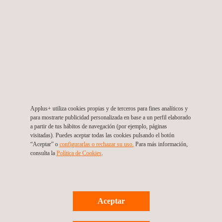
operaciones de ensamblaje y les permite resistir las
vibraciones a las que podría estar sometido el paquete de
baterías en el vehículo.
Además, el Sistema de Gestión de la Batería (BMS) incorpora
comunicaciones inalámbricas y monitorización inteligente de
energía en tiempo real, lo que permite reducir significativamente
el peso, el coste y la complejidad de diseño. En concreto, se ha
diseñado un dispositivo electrónico inteligente (iSCM, Smart
Applus+ utiliza cookies propias y de terceros para fines analíticos y
Cell Manager) que se integra en cada celda de la batería,
para mostrarte publicidad personalizada en base a un perfil elaborado
a partir de tus hábitos de navegación (por ejemplo, páginas
permitiendo la monitorización local de cada celda y la
visitadas). Puedes aceptar todas las cookies pulsando el botón
comunicación directa con el BMS a través de tecnología
“Aceptar” o
configurarlas o rechazar su uso.
Para más información,
consulta la
Política de Cookies
.
inalámbrica Bluetooth.
De esta manera, por ejemplo, el cableado de un paquete de
baterías de 16 celdas se reduce de más de 20 metros a apenas
Aceptar
80 centímetros, lo que reduce los costes de material, el peso y
la complejidad de ensamblaje.