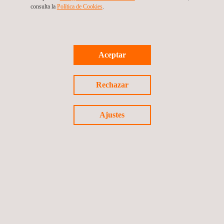
consulta la
Política de Cookies
.
Descubre cómo Applus+ IDIADA impulsa el futuro de la
tecnología de la automoción a través de nuestro continuo
compromiso con la innovación. Visita nuestra
sección de
Aceptar
innovación
para explorar cómo estamos dando forma a las
soluciones de movilidad segura, conectada y sostenible del
Rechazar
mañana.
Ajustes
Volver a noticias
Noticia anterior
Siguiente noticia