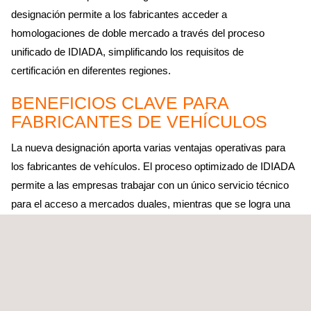
designación permite a los fabricantes acceder a
homologaciones de doble mercado a través del proceso
unificado de IDIADA, simplificando los requisitos de
certificación en diferentes regiones.
BENEFICIOS CLAVE PARA
FABRICANTES DE VEHÍCULOS
La nueva designación aporta varias ventajas operativas para
los fabricantes de vehículos. El proceso optimizado de IDIADA
permite a las empresas trabajar con un único servicio técnico
para el acceso a mercados duales, mientras que se logra una
mayor eficiencia de costes mediante la reducción de cargas
administrativas y redundancias en las pruebas. Los fabricantes
también se beneficiarán de tiempos de comercialización más
rápidos, gracias a procesos de homologación coordinados en
ambas regiones.