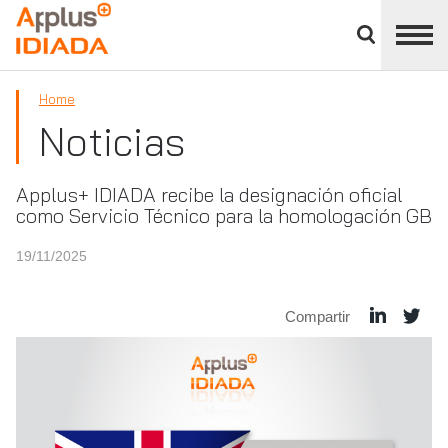
Cerrar
panel
APPLUS+
de
división
Home
Noticias
Applus+ IDIADA recibe la designación oficial
como Servicio Técnico para la homologación GB
19/11/2025
Compartir