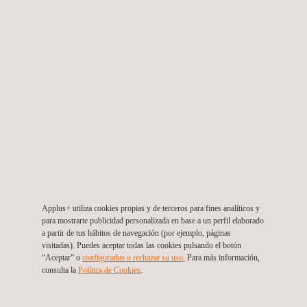
La designación de IDIADA garantiza estándares de calidad y
experiencia consistentes en ambos mercados. Trabajar con
IDIADA simplifica los canales de comunicación, proporcionando
a los fabricantes un punto de contacto dedicado para sus
requisitos de homologación de tipo.
El enfoque unificado ofrecido por IDIADA ayuda a mitigar
riesgos al reducir las complejidades de cumplimiento que a
menudo surgen al navegar por diferentes marcos regulatorios.
Este modelo de servicio integral es de gran apoyo para los
fabricantes en el acceso a todos los mercados de la manera
Applus+ utiliza cookies propias y de terceros para fines analíticos y
más eficiente posible, manteniendo el pleno cumplimiento
para mostrarte publicidad personalizada en base a un perfil elaborado
regulatorio.
a partir de tus hábitos de navegación (por ejemplo, páginas
visitadas). Puedes aceptar todas las cookies pulsando el botón
“Aceptar” o
configurarlas o rechazar su uso.
Para más información,
consulta la
Política de Cookies
.
Desde Applus+ IDIADA, estamos encantados de trabajar con la