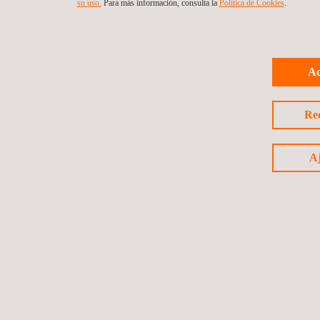
su uso.
Para más información, consulta la
Política de Cookies
.
Ac
Re
Aj