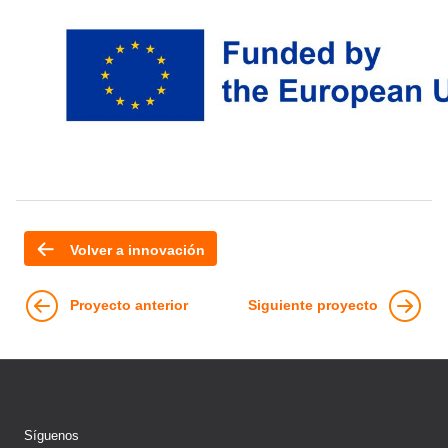
Volver a innovación
Proyecto anterior
Siguiente proyecto
Síguenos